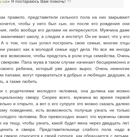
ev.ua
» Я постараюсь Вам помочь!
как правило, представители сильного пола на них закрывают
хочется, чтобы у него был сын, но после его рождения они
ния, либо вообще его делами не интересуются. Мужчина даже
 заканчивает школу, а следом и институт. Он не знает, что у его
 А о том, что сын успел построить свою семью, многие отцы
ни узнают, как в молодой семье идут дела. Но все же иногда
 все возможное, чтобы предстать в роли отца семейства. Очень
м свекрови. Папа мужа в таком случае начинает бесцеремонно и
своего ребенка, который уже давно вырос. Очень немногие
и папами, могут превратиться в добрых и любящих дедушек, а
ь, а также любить.
ки с родителями молодого человека, она должна как можно
нциальному свекру. Скорее всего, мужчина во время первой
льно и открыто, а вот о его супруге это можно сказать далеко
кому поведению, есть возможность получше узнать не только
молодого человека. Все превосходно знают, что мужчины своим
на тещу, чтобы узнать, какой будет жена через двадцать лет.
енить и свекра. Представительнице слабого пола надо в
к свекор относится к своей супруге, как обращается с детьми,