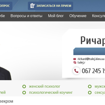
ебе
Вопросы и ответы
Мой блог
Обучение
Консул
Рича
женский психолог
мужск
лей
психологический коучинг
сексу
свекром