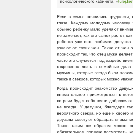
психологического кабинета. «
tulej.ki
Если в семье появились трудности, 
глаза. Каждому молодому человеку 
обычно ребенку мало уделяют внима
не замечает, как его сынок растет, как
ребенка уже есть любимая девушка.
узнают от своих жен. Также от жен о
происходит так, что отец мужа делает
часто это случается под воздействие
откровенно лезть в семейные дела 
мужчины, которые всегда были плохим
также в свекров, которых можно уважат
Когда происходит знакомство девуш
внимательнее присмотреться к поте
встречи будет себя вести доброжелате
не всегда. У девушки, благодаря та
вероятного свекра, но еще и своего 
друзьям советуют обращать внимание 
Точно таким же образом можно оц
обязательном порядке посмотреть, ка