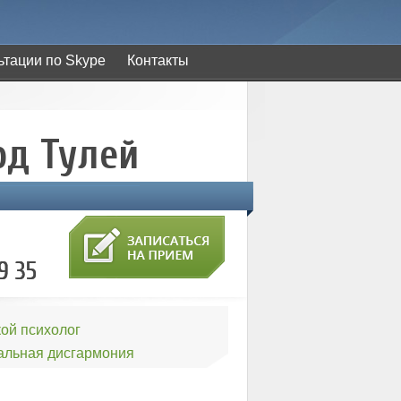
ьтации по Skype
Контакты
рд Тулей
ой психолог
альная дисгармония