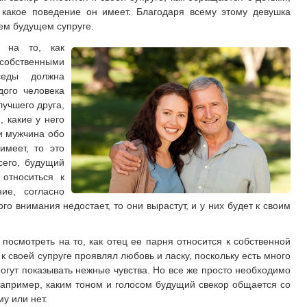
, какое поведение он имеет. Благодаря всему этому девушка
ем будущем супруге.
е на то, как
 собственными
седы должна
дого человека
лучшего друга,
, какие у него
и мужчина обо
имеет, то это
сего, будущий
 относиться к
ие, согласно
го внимания недостает, то они вырастут, и у них будет к своим
посмотреть на то, как отец ее парня относится к собственной
 к своей супруге проявлял любовь и ласку, поскольку есть много
огут показывать нежные чувства. Но все же просто необходимо
апример, каким тоном и голосом будущий свекор общается со
у или нет.