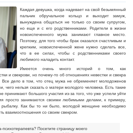
Каждая девушка, когда надевает на свой безымянный
пальчик обручальное кольцо и выходит замуж,
вынуждена общаться не только со своим супругом,
но еще и с его родственниками. Родители в жизни
новоиспеченного мужа занимают главное место.
Поэтому, для того чтобы брак оказался счастливым и
крепким, новоиспеченной жене нужно сделать все,
что в ее силах, чтобы с родственниками своего
любимого наладить контакт.
Имеется очень много историй о том, как
ки и свекрови, но почему-то об отношениях невестки и свекра
. Все дело в том, что отец мужа не обременяет молодоженов
, чего нельзя сказать о матери молодого человека. Есть такие
не принимают большого участия из-за того, что уже успели уйти
емя просто занимаются своими любимыми делами, к примеру,
на рыбалку. Как бы то ни было, молодой женщине необходимо
ить взаимоотношения со своим свекром.
а-психотерапевта? Посетите страницу моего